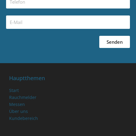
Senden
Hauptthemen
Start
Rauchmelder
Messen
Über uns
Kundebereich